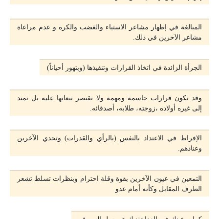
المبالغة في إظهار مشاعر الاستياء والغضب والكره و عدم مراعاة
مشاعر الآخرين في ذلك.
الجرأة الزائدة في اتخاذ القرارات وتنفيذها (وبتهور أحياناً)
وقد تكون قرارات حاسمة ومهمة ولا تقتصر تبعاتها عليه بل تمتد
إلى غيره أولاده ،زوجته، طلابه، أصدقائه.
الإفراط في الاعتداد بالنفس (بالرأي والقدرات) وتحدي الآخرين
وعنادهم.
التمعين في عيون الآخرين بقوة وقلة احترام وبنظرات تسلط تشعر
الطرف المقابل وكأنه أمام عدو
كرات عينك في العدا تغنيك عن سل السيوف