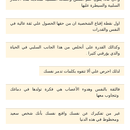
السلبية والسيطرة عليها
اول نقطة إقناع الشخصية ان من حقها الحصول علي ثقة عالية في
النفس والقدرات
وكذالك القدرة على أتخلص من هذا الجانب السلبي في الحياة
والذي يؤرقني كثيرا .
لذلك احرص علي ألا تتفوه بكلمات تدمر نفسك
فالثقة بالنفس وهدوء اﻷعصاب هي فكرة تولدها في دماغك
وتتجاوب معها
غير من تفكيرك عن نفسك واقنع نفسك بأنك شخص سعيد
ومحظوظ في هذه الدنيا