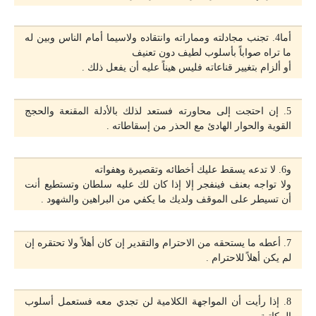
️أما4. تجنب مجادلته ومماراته وانتقاده ولاسيما أمام الناس وبين له
ما تراه صواباً بأسلوب لطيف دون تعنيف
أو ألزام بتغيير قناعاته فليس هيناً عليه أن يفعل ذلك .
️5. إن احتجت إلى محاورته فستعد لذلك بالأدلة المقنعة والحجج
القوية والحوار الهادئ مع الحذر من إسقاطاته .
️و6. لا تدعه يسقط عليك أخطائه وتقصيرة وهفواته
ولا تواجه بعنف فينفجر إلا إذا كان لك عليه سلطان وتستطيع أنت
أن تسيطر على الموقف ولديك ما يكفي من البراهين والشهود .
️7. أعطه ما يستحقه من الاحترام والتقدير إن كان أهلاً ولا تحتقره إن
لم يكن أهلاً للاحترام .
️8. إذا رأيت أن المواجهة الكلامية لن تجدي معه فستعمل أسلوب
المكاتبة .