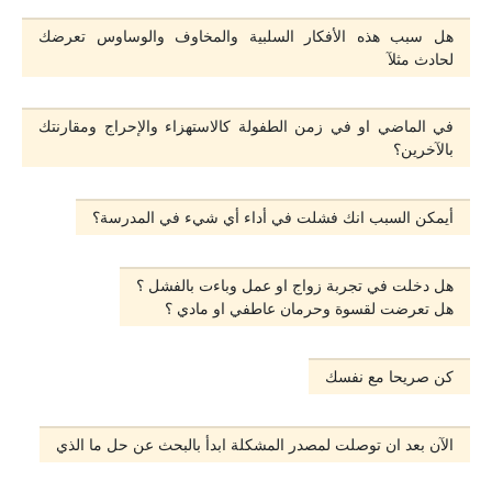
هل سبب هذه اﻷفكار السلبية والمخاوف والوساوس تعرضك
لحادث مثلآ
في الماضي او في زمن الطفولة كالاستهزاء والإحراج ومقارنتك
بالآخرين؟
أيمكن السبب انك فشلت في أداء أي شيء في المدرسة؟
هل دخلت في تجربة زواج او عمل وباءت بالفشل ؟
هل تعرضت لقسوة وحرمان عاطفي او مادي ؟
كن صريحا مع نفسك
الآن بعد ان توصلت لمصدر المشكلة ابدأ بالبحث عن حل ما الذي