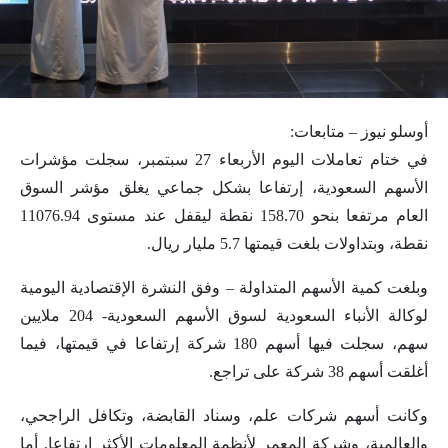
أوسلو نيوز – متابعات:
في ختام تعاملات اليوم الأربعاء 27 سبتمبر، سجلت مؤشرات
الأسهم السعودية، إرتفاعا بشكل جماعي يغلق مؤشر السوق
العام مرتفعا بنحو 158.70 نقطة ليقفل عند مستوى 11076.94
نقطة، وبتداولات بلغت قيمتها 5.7 مليار ريال.
وبلغت كمية الأسهم المتداولة – وفق النشرة الإقتصادية اليومية
لوكالة الأنباء السعودية لسوق الأسهم السعودية- 204 ملايين
سهم، سجلت فيها أسهم 180 شركة إرتفاعا في قيمتها، فيما
أغلقت أسهم 38 شركة على تراجع.
وكانت أسهم شركات علم، وسناد القابضة، وتكافل الراجحي،
والعالمية، وشركة المعمر لأنظمة المعلومات الأكثر إرتفاعا, أما