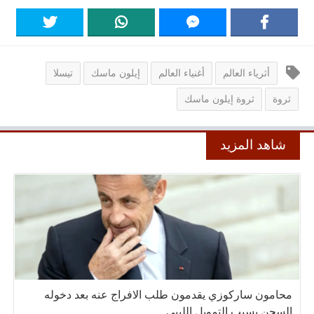
أثرياء العالم
أغنياء العالم
إيلون ماسك
تيسلا
ثروة
ثروة إيلون ماسك
شاهد المزيد
محامون ساركوزي يقدمون طلب الافراج عنه بعد دخوله
السجن بسبب التمويل الليبي