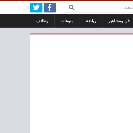
بحث:
فن ومشاهير
رياضة
منوعات
وظائف