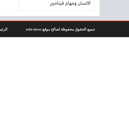
الانسان ومهام فيتامين
جميع الحقوق محفوظة لصالح موقع oslo-news
الرئي