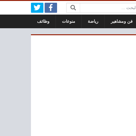
بحث:
فن ومشاهير
رياضة
منوعات
وظائف