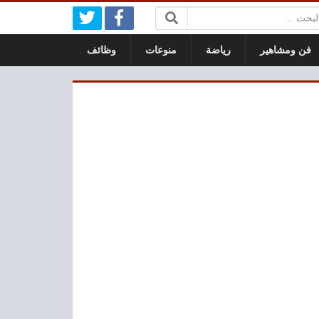
بحث:
فن ومشاهير
رياضة
منوعات
وظائف