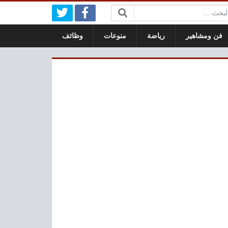
بحث:
فن ومشاهير
رياضة
منوعات
وظائف