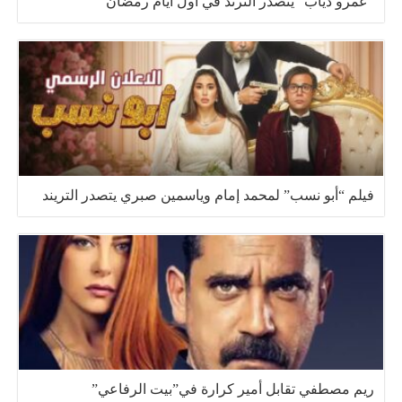
“عمرو دياب” يتصدر الترند في أول أيام رمضان
فيلم “أبو نسب” لمحمد إمام وياسمين صبري يتصدر التريند
ريم مصطفي تقابل أمير كرارة في”بيت الرفاعي”