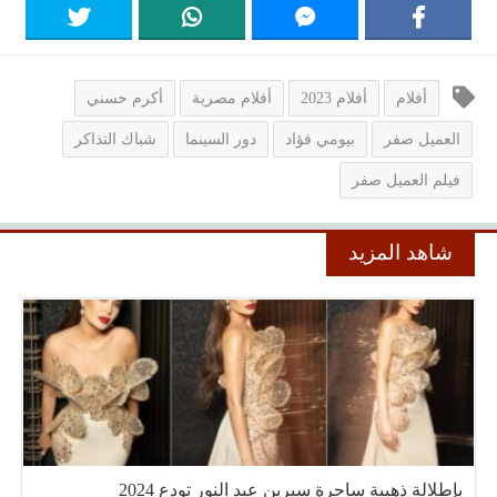
أفلام
أفلام 2023
أفلام مصرية
أكرم حسني
العميل صفر
بيومي فؤاد
دور السينما
شباك التذاكر
فيلم العميل صفر
شاهد المزيد
بإطلالة ذهبية ساحرة سيرين عبد النور تودع 2024