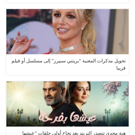
تحويل مذكرات المغنية “بريتني سبيرز” إلى مسلسل أو فيلم
قريبا
هبة مجدي تتصدر التريند بعد نجاح أولى حلقات “عيشها