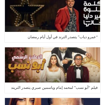
“عمرو دياب” يتصدر الترند في أول أيام رمضان
فيلم “أبو نسب” لمحمد إمام وياسمين صبري يتصدر التريند