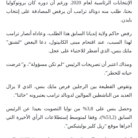
الإنتخابات الرئاسية لعام 2020. ورغم أن دوره كان بروتوكوليا
بحتا، طلب منه دونالد ترامب أن يرفض المصادقة على إنتخاب
بايدن.
رفض حاكم ولاية إنديانا السابق هذا الطلب، وعاداه أنصار ترامب
لهذا السبب، عند اقتحام مبنى الكابيتول، دعا البعض “لشنق”
مايك بنس، الذي أضطر للاختباء على عجل.
ومذاك اعتبر أن تصريحات الرئيس “لم تكن مسؤولة”، و”عرضت
حياته للخطر”.
وتقوض القطيعة بين الرجلين فرص مايك بنس، الذي لا يزال
العديد من الناشطين الموالين لدونالد ترامب يعتبرونه “خائنا”.
وحصل بنس على 3,8% من نوايا التصويت بعيدا عن الرئيس
السابق (53,2%)، وفقا لمتوسط إستطلاعات الرأي الأخيرة التي
أجراها موقع “ريل كلير بوليتيكس”.