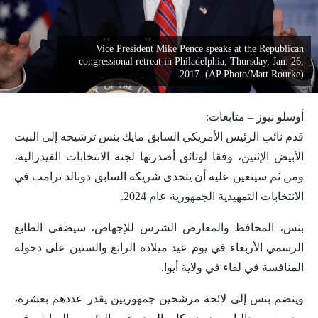
Vice President Mike Pence speaks at the Republican
congressional retreat in Philadelphia, Thursday, Jan. 26,
2017. (AP Photo/Matt Rourke)
أوسلو نيوز – متابعات:
قدم نائب الرئيس الأمريكي السابق مايك بنس ترشيحه إلى البيت
الأبيض الإثنين، وفقا لوثائق أصدرتها لجنة الانتخابات الفيدرالية،
ومن ثم سيتعين عليه أن يتحدى شريكه السابق دونالد ترامب في
الانتخابات التمهيدية الجمهورية عام 2024.
بنس، المحافظ والمعارض الشرس للإجهاض، سيضفي الطابع
الرسمي الأربعاء في يوم عيد ميلاده الرابع والستين على دخوله
المنافسة في لقاء في ولاية أيوا.
وينضم بنس إلى لائحة مرشحين جمهوريين يقدر عددهم بعشرة،