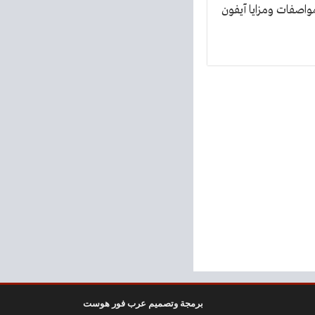
اصفات ومزايا آيفون
برمجة وتصميم عرب فور هوست