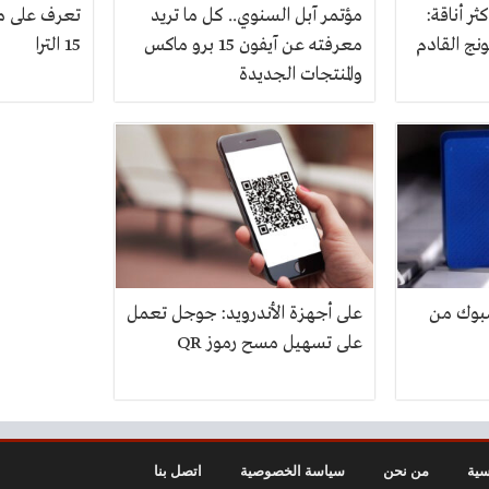
ثر أناقة:
مؤتمر آبل السنوي.. كل ما تريد
تعرف على مو
ج القادم
معرفته عن آيفون 15 برو ماكس
15 الترا
والمنتجات الجديدة
سبوك من
على أجهزة الأندرويد: جوجل تعمل
على تسهيل مسح رموز QR
سية
من نحن
سياسة الخصوصية
اتصل بنا