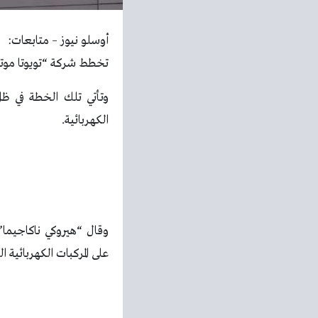
أوسلو نيوز – متابعات:
تخطط شركة “تويوتا موتور”، إلى طرح 10 طرازات جديدة من السيارات الكهرب
وتأتي تلك الخطة في ظل
الكهربائية.
وقال “هيروكي ناكاجيما
على المركبات الكهربائية ا