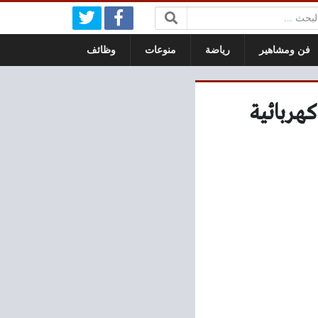
بحث:
فن ومشاهير
رياضة
منوعات
وظائف
تخطط لطرح 10 سيارات كهربائية