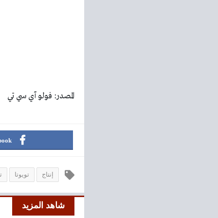
المصدر: فولو آي سي تي
book
إنتاج
تويوتا
ت
شاهد المزيد