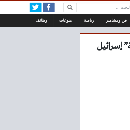
بحث:
فن ومشاهير
رياضة
منوعات
وظائف
 إسرائيل