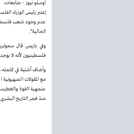
أوسلو نيوز – متابعات:
إعتبر رئيس الوزراء الفل
عدم وجود شعب فلسطيني 
الحالية”.
وفي باريس قال سموتريت
فلسطينيون لأنه لا يوجد
وأضاف أشتية في كلمته ب
مع المقولات الصهيونية 
عنجهية القوة والغطرسة، ل
منذ فجر التاريخ البشري و