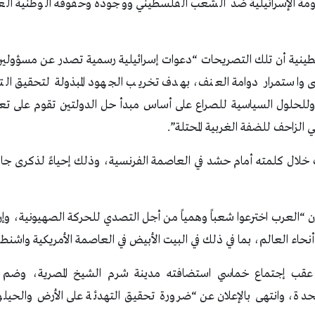
ة الإسرائيلية ضد الشعب الفلسطيني ووجوده وحقوقه الوطنية العا
طينية أن تلك التصريحات “دعوات إسرائيلية رسمية تصدر عن مسؤولين
ضى واستمرار دوامة العنف، بهدف تخريب الجهود المبذولة لتحقيق الت
وللحلول السياسية للصراع على أساس مبدأ حل الدولتين تقوم على تع
الزاحف للضفة الغربية المحتلة”.
لال كلمته أمام حشد في العاصمة الفرنسية، وذلك إحياءً لذكرى جاك
 “العرب اخترعوا شعباً وهمياً من أجل التصدي للحركة الصهيونية، وإن
حاء العالم، بما في ذلك في البيت الأبيض في العاصمة الأمريكية واشنط
عقب إجتماع خماسي استضافته مدينة شرم الشيخ المصرية، وضم م
تحدة، وانتهى بالإعلان عن “ضرورة تحقيق التهدئة على الأرض والحي