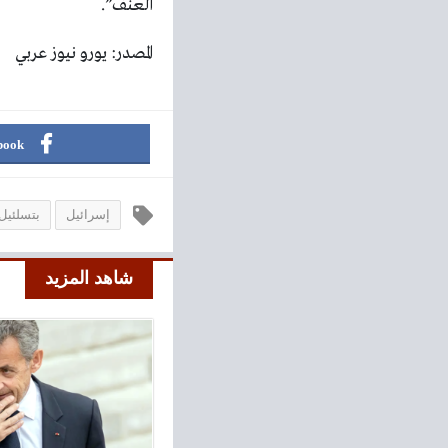
العنف”.
المصدر: يورو نيوز عربي
book
إسرائيل
بتسلئي
شاهد المزيد