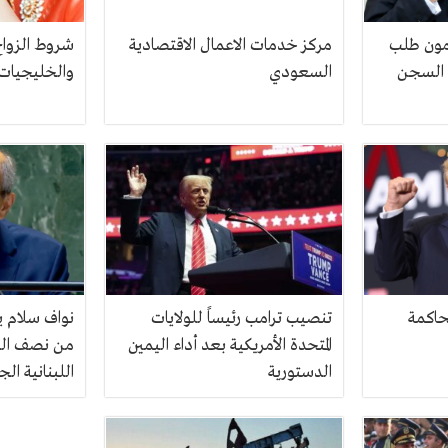
مون طلب
مركز خدمات الاعمال الاقتصادية
شروط الزوا
ه السجن
السعودي
والخليجيات
حاكمة
تنصيب ترامب رئيساً للولايات
نواف سلام ي
المتحدة الأمريكية بعد أداء اليمين
من نصف الن
الدستورية
اللبنانية ال