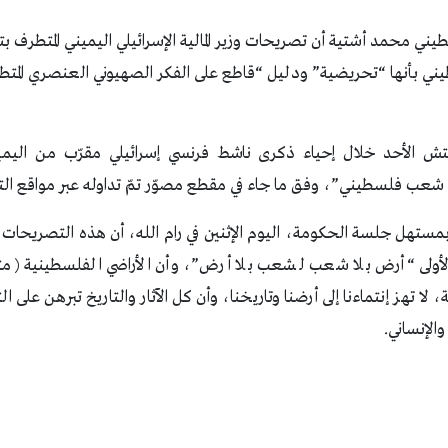
سطيني محمد أشتية أن تصريحات وزير المالية الإسرائيلي اليميني المتطر
بأنها “تحريضية” ودليل “قاطع على الفكر الصهيوني العنصري المتطرف
ش الأحد خلال إحياء ذكرى ناشط فرنسي إسرائيلي مقرّب من اليمين 
 شعب فلسطيني”، وفق ما جاء في مقطع مصوّر تمّ تداوله عبر مواقع الت
مستهل جلسة الحكومة، اليوم الإثنين في رام الله، أن هذه التصريحات
الأولى “أرض بلا شعب لشعب بلا أرض”، وأن الأراضي الفلسطينية (مت
ا تهز إنتماءنا إلى أرضنا وتاريخنا، وأن كل الآثار والتاريخ تبرهن على
الإنساني.