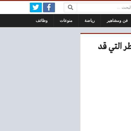
بحث:
فن ومشاهير
رياضة
منوعات
وظائف
طر التي قد