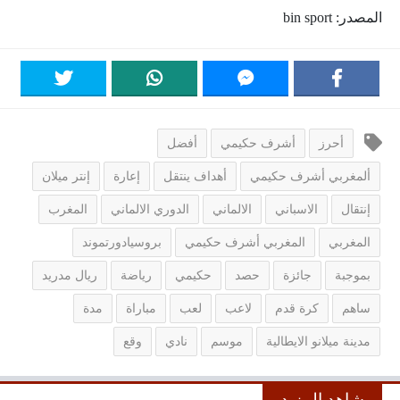
المصدر: bin sport
أحرز
أشرف حكيمي
أفضل
ألمغربي أشرف حكيمي
أهداف ينتقل
إعارة
إنتر ميلان
إنتقال
الاسباني
الالماني
الدوري الالماني
المغرب
المغربي
المغربي أشرف حكيمي
بروسيادورتموند
بموجبة
جائزة
حصد
حكيمي
رياضة
ريال مدريد
ساهم
كرة قدم
لاعب
لعب
مباراة
مدة
مدينة ميلانو الايطالية
موسم
نادي
وقع
شاهد المزيد