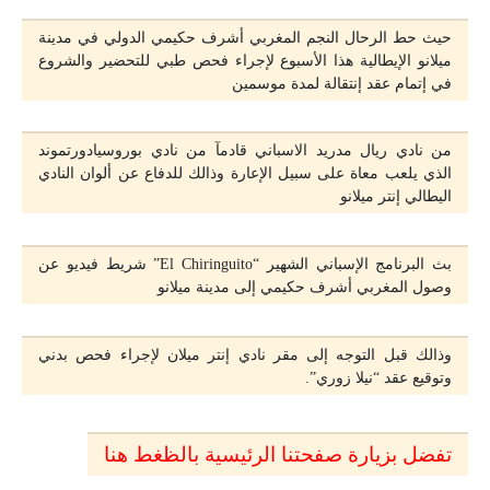
حيث حط الرحال النجم المغربي أشرف حكيمي الدولي في مدينة
ميلانو الإيطالية هذا الأسبوع لإجراء فحص طبي للتحضير والشروع
في إتمام عقد إنتقالة لمدة موسمين
من نادي ريال مدريد الاسباني قادمآ من نادي بوروسيادورتموند
الذي يلعب معاة على سبيل الإعارة وذالك للدفاع عن ألوان النادي
اليطالي إنتر ميلانو
بث البرنامج الإسباني الشهير “El Chiringuito” شريط فيديو عن
وصول المغربي أشرف حكيمي إلى مدينة ميلانو
وذالك قبل التوجه إلى مقر نادي إنتر ميلان لإجراء فحص بدني
وتوقيع عقد “نيلا زوري”.
تفضل بزيارة صفحتنا الرئيسية بالظغط هنا