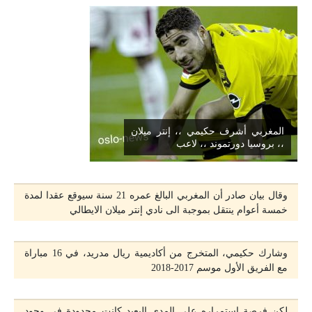
المغربي أشرف حكيمي ،، إنتر ميلان
،، بروسيا دورتموند ،، لاعب
وقال بيان صادر أن المغربي البالغ عمره 21 سنة سيوقع عقدا لمدة
خمسة أعوام ينتقل بموجبة الى نادي إنتر ميلان الايطالي
وشارك حكيمي، المتخرج من أكاديمية ريال مدريد، في 16 مباراة
مع الفريق الأول موسم 2017-2018
لكن فرصة استمراره على المدى البعيد كانت محدودة في وجود