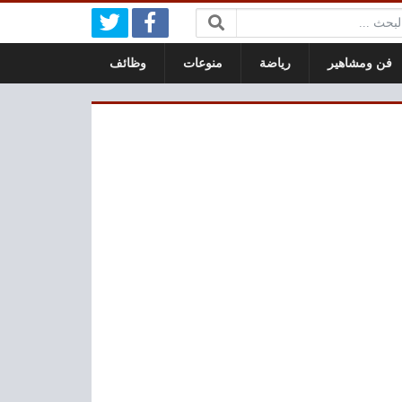
بحث:
فن ومشاهير
رياضة
منوعات
وظائف