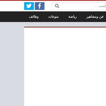
بحث:
فن ومشاهير
رياضة
منوعات
وظائف