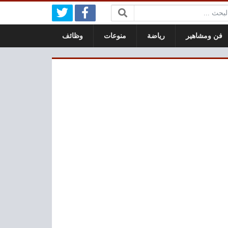
بحث:
فن ومشاهير
رياضة
منوعات
وظائف