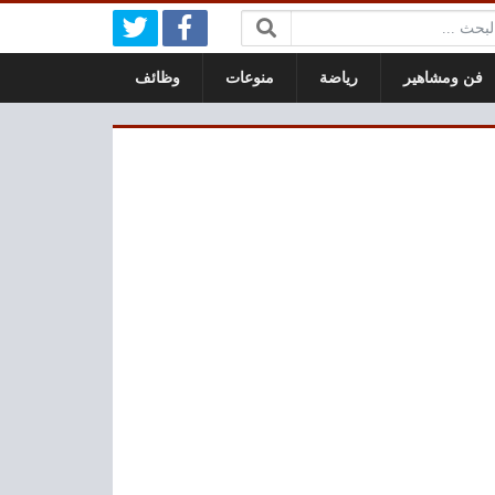
بحث:
فن ومشاهير
رياضة
منوعات
وظائف