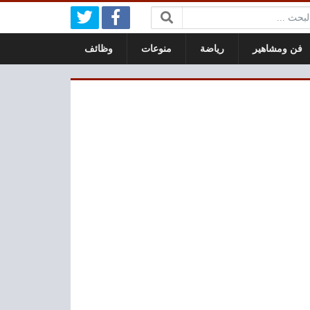
بحث:
فن ومشاهير
رياضة
منوعات
وظائف