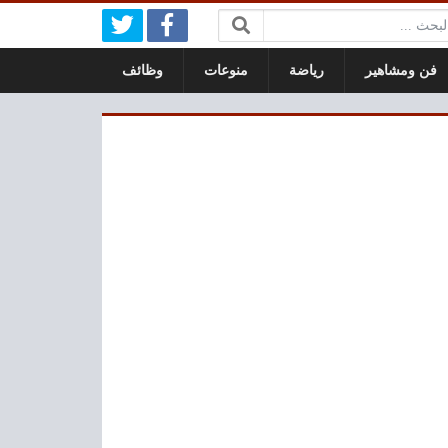
بحث:
فن ومشاهير
رياضة
منوعات
وظائف